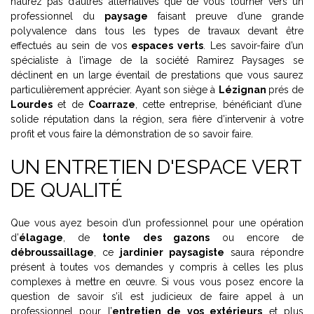
n’aurez pas d’autres alternatives que de vous tourner vers un
professionnel du
paysage
faisant preuve d’une grande
polyvalence dans tous les types de travaux devant être
effectués au sein de vos
espaces verts
. Les savoir-faire d’un
spécialiste à l’image de la société Ramirez Paysages se
déclinent en un large éventail de prestations que vous saurez
particulièrement apprécier. Ayant son siège à
Lézignan
prés de
Lourdes
et de
Coarraze
, cette entreprise, bénéficiant d’une
solide réputation dans la région, sera fière d’intervenir à votre
profit et vous faire la démonstration de so savoir faire.
UN ENTRETIEN D'ESPACE VERT
DE QUALITÉ
Que vous ayez besoin d’un professionnel pour une opération
d’
élagage
, de
tonte
des gazons
ou encore de
débroussaillage
, ce
jardinier paysagiste
saura répondre
présent à toutes vos demandes y compris à celles les plus
complexes à mettre en œuvre. Si vous vous posez encore la
question de savoir s’il est judicieux de faire appel à un
professionnel pour l’
entretien de vos extérieurs
et plus