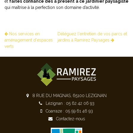
et
faites confiance dès à présent à ce jardinier paysagiste
qui maîtrise à la perfection son domaine d’activité.
Nos services en
Déléguez l'entretien de vos parcs et
aménagement d'espaces
jardins à Ramirez Paysages
verts
8 RUE DU MAGNAS, 65100 LEZIGNAN
Lézignan : 05 62 42 06 93
Coarraze : 05 59 61 46 93
Contactez-nous