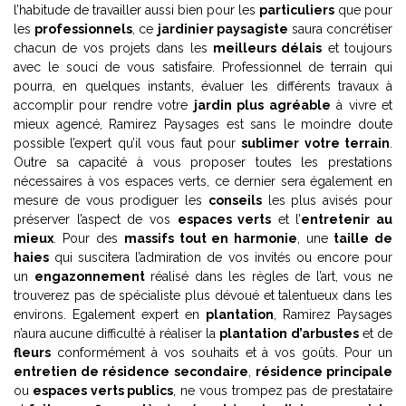
l’habitude de travailler aussi bien pour les
particuliers
que pour
les
professionnels
, ce
jardinier paysagiste
saura concrétiser
chacun de vos projets dans les
meilleurs délais
et toujours
avec le souci de vous satisfaire. Professionnel de terrain qui
pourra, en quelques instants, évaluer les différents travaux à
accomplir pour rendre votre
jardin plus agréable
à vivre et
mieux agencé, Ramirez Paysages est sans le moindre doute
possible l’expert qu’il vous faut pour
sublimer votre terrain
.
Outre sa capacité à vous proposer toutes les prestations
nécessaires à vos espaces verts, ce dernier sera également en
mesure de vous prodiguer les
conseils
les plus avisés pour
préserver l’aspect de vos
espaces verts
et l’
entretenir au
mieux
. Pour des
massifs tout en harmonie
, une
taille de
haies
qui suscitera l’admiration de vos invités ou encore pour
un
engazonnement
réalisé dans les règles de l’art, vous ne
trouverez pas de spécialiste plus dévoué et talentueux dans les
environs. Egalement expert en
plantation
, Ramirez Paysages
n’aura aucune difficulté à réaliser la
plantation d’arbustes
et de
fleurs
conformément à vos souhaits et à vos goûts. Pour un
entretien de résidence secondaire
,
résidence principale
ou
espaces verts publics
, ne vous trompez pas de prestataire