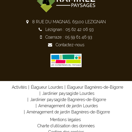
8 RUE DU MAGNAS, 65100 LEZIGNAN
Lézignan : 05 62 42 06 93
Coarraze : 05 59 61 46 93
Contactez-nous
Activités
Élagueur Lourdes
Élagueur Bagnères-de-Bigorre
Jardinier paysagiste Lourdes
Jardinier paysagiste Bagnères-de-Bigorre
Aménagement de jardin Lourdes
Aménagement de jardin Bagnères-de-Bigorre
Mentions légales
Charte d’utilisation des données
Gestion des cookies